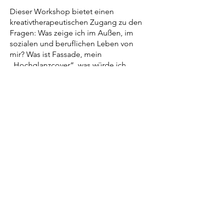
Dieser Workshop bietet einen
kreativtherapeutischen Zugang zu den
Fragen: Was zeige ich im Außen, im
sozialen und beruflichen Leben von
mir? Was ist Fassade, mein
„Hochglanzcover“, was würde ich
gerne von mir preisgeben „mein
Klappentext“ und welche Seiten trage
ich in meinem Innern. Wünsche auf der
einen Seite und Ängste auf der
anderen. In einem gemeinsamen
Prozess entsteht das Ich-Buch zum
Anfassen und macht damit Gefühle
und Lebensthemen erlebbar.
Der Workshop wird am 08. und
15.01.2025
jeweils um 16 Uhr für 1,5
Stunden in den Räumen der Praxis
stattfinden.
Kosten: 110 Euro